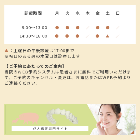
診療時間
月
火
水
木
金
土
日
9:00～13:00
●
●
●
／
●
●
／
14:30～18:00
●
●
●
／
●
▲
／
▲
：
土曜日の午後診療は17:00まで
※祝日のある週の木曜日は診療します
【ご予約にあたってのご案内】
当院のWEB予約システムは患者さまに無料でご利用いただけま
す。ご予約のキャンセル・変更は、お電話またはWEB予約より
ご連絡ください。