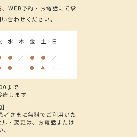
き、WEB予約・お電話にて承
問い合わせください。
火
水
木
金
土
日
●
●
／
●
●
／
●
●
／
●
▲
／
00まで
診療します
内】
は患者さまに無料でご利用いた
セル・変更は、お電話または
い。