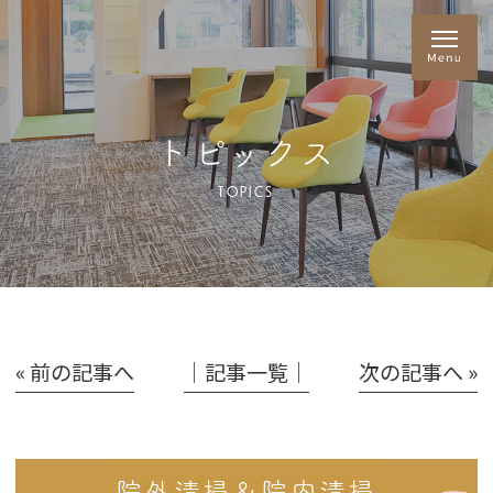
トピックス
TOPICS
« 前の記事へ
│記事一覧│
次の記事へ »
院外清掃＆院内清掃