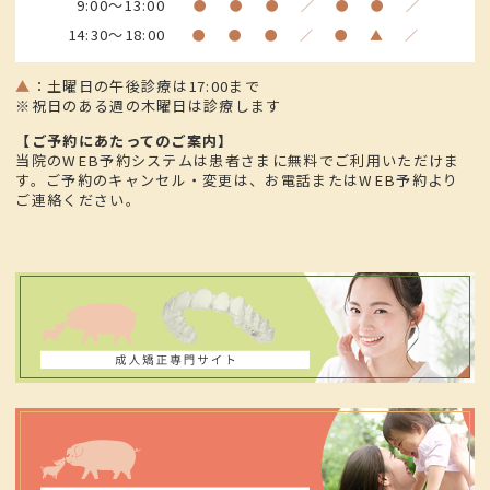
9:00～13:00
●
●
●
／
●
●
／
14:30～18:00
●
●
●
／
●
▲
／
▲
：
土曜日の午後診療は17:00まで
※祝日のある週の木曜日は診療します
【ご予約にあたってのご案内】
当院のWEB予約システムは患者さまに無料でご利用いただけま
す。ご予約のキャンセル・変更は、お電話またはWEB予約より
ご連絡ください。