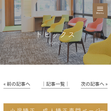
トピックス
TOPICS
« 前の記事へ
│記事一覧│
次の記事へ »
小児矯正、成人矯正専門ページ